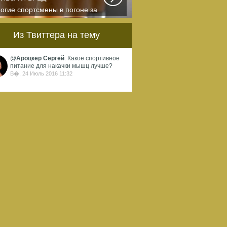
огие спортсмены в погоне за
ортивными результатами в
квальном смысле...
Из Твиттера на тему
@
Ароцкер Сергей
: Какое спортивное
питание для накачки мышц лучше?
В�, 24 Июль 2016 11:32