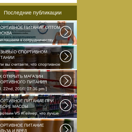
Последние публикации
ОРТИВНОЕ ПИТАНИЕ ОПТОМ
ОСКВА
иглашаем к сотрудничеству
ганизации, занимающихся
одажей спортивного...
ЗЫВЫ О СПОРТИВНОМ
ИТАНИИ
ли вы считаете, что спортивное
тание — это стероиды и
отеин в шприцах...
К ОТКРЫТЬ МАГАЗИН
ОРТИВНОГО ПИТАНИЯ
ul. 22nd, 2016| 07:36 pm ]
photo Что-то я окончательно
ревел ведение...
ОРТИВНОЕ ПИТАНИЕ ПРИ
БОРЕ МАССЫ
ротеин VS #Гейнер, что лучше
я набора массы? Очень часто
чинающие...
ОРТИВНОЕ ПИТАНИЕ
ЛЬЗА И ВРЕД