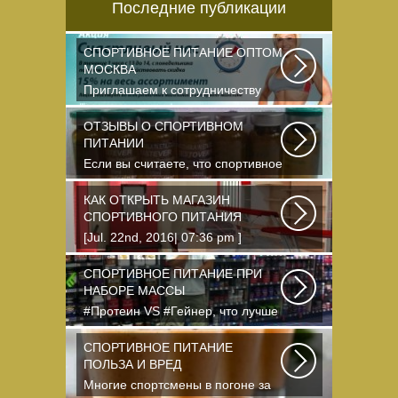
Последние публикации
СПОРТИВНОЕ ПИТАНИЕ ОПТОМ
МОСКВА
Приглашаем к сотрудничеству
организации, занимающихся
продажей спортивного...
ОТЗЫВЫ О СПОРТИВНОМ
ПИТАНИИ
Если вы считаете, что спортивное
питание — это стероиды и
протеин в шприцах...
КАК ОТКРЫТЬ МАГАЗИН
СПОРТИВНОГО ПИТАНИЯ
[Jul. 22nd, 2016| 07:36 pm ]
dkphoto Что-то я окончательно
перевел ведение...
СПОРТИВНОЕ ПИТАНИЕ ПРИ
НАБОРЕ МАССЫ
#Протеин VS #Гейнер, что лучше
для набора массы? Очень часто
начинающие...
СПОРТИВНОЕ ПИТАНИЕ
ПОЛЬЗА И ВРЕД
Многие спортсмены в погоне за