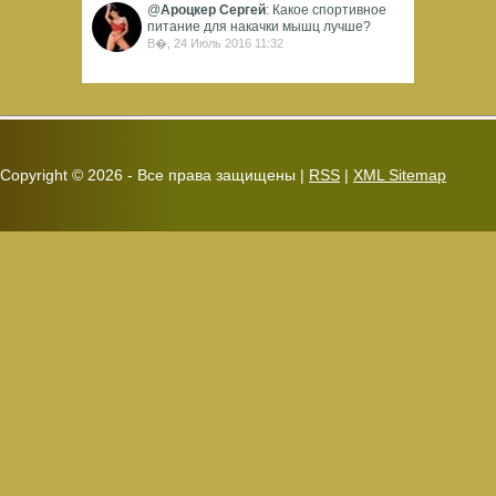
@
Ароцкер Сергей
: Какое спортивное
питание для накачки мышц лучше?
В�, 24 Июль 2016 11:32
Copyright ©
2026 - Все права защищены |
RSS
|
XML Sitemap