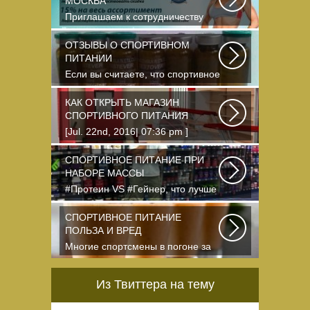
МОСКВА
Приглашаем к сотрудничеству
организации, занимающихся
продажей спортивного...
ОТЗЫВЫ О СПОРТИВНОМ
ПИТАНИИ
Если вы считаете, что спортивное
питание — это стероиды и
протеин в шприцах...
КАК ОТКРЫТЬ МАГАЗИН
СПОРТИВНОГО ПИТАНИЯ
[Jul. 22nd, 2016| 07:36 pm ]
dkphoto Что-то я окончательно
перевел ведение...
СПОРТИВНОЕ ПИТАНИЕ ПРИ
НАБОРЕ МАССЫ
#Протеин VS #Гейнер, что лучше
для набора массы? Очень часто
начинающие...
СПОРТИВНОЕ ПИТАНИЕ
ПОЛЬЗА И ВРЕД
Многие спортсмены в погоне за
спортивными результатами в
буквальном смысле...
Из Твиттера на тему