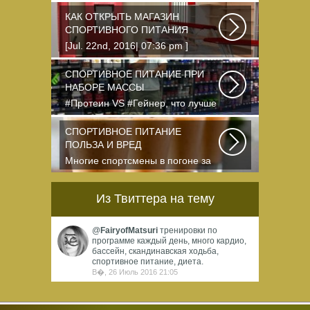
питание — это стероиды и
протеин в шприцах...
КАК ОТКРЫТЬ МАГАЗИН
СПОРТИВНОГО ПИТАНИЯ
[Jul. 22nd, 2016| 07:36 pm ]
dkphoto Что-то я окончательно
перевел ведение...
СПОРТИВНОЕ ПИТАНИЕ ПРИ
НАБОРЕ МАССЫ
#Протеин VS #Гейнер, что лучше
для набора массы? Очень часто
начинающие...
СПОРТИВНОЕ ПИТАНИЕ
ПОЛЬЗА И ВРЕД
Многие спортсмены в погоне за
спортивными результатами в
буквальном смысле...
Из Твиттера на тему
@
FairyofMatsuri
тренировки по
программе каждый день, много кардио,
бассейн, скандинавская ходьба,
спортивное питание, диета.
В�, 26 Июль 2016 21:05