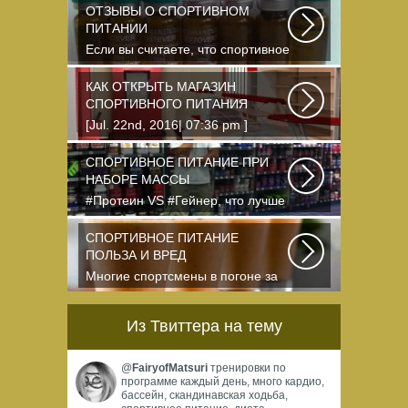
продажей спортивного...
ОТЗЫВЫ О СПОРТИВНОМ
ПИТАНИИ
Если вы считаете, что спортивное
питание — это стероиды и
протеин в шприцах...
КАК ОТКРЫТЬ МАГАЗИН
СПОРТИВНОГО ПИТАНИЯ
[Jul. 22nd, 2016| 07:36 pm ]
dkphoto Что-то я окончательно
перевел ведение...
СПОРТИВНОЕ ПИТАНИЕ ПРИ
НАБОРЕ МАССЫ
#Протеин VS #Гейнер, что лучше
для набора массы? Очень часто
начинающие...
СПОРТИВНОЕ ПИТАНИЕ
ПОЛЬЗА И ВРЕД
Многие спортсмены в погоне за
спортивными результатами в
буквальном смысле...
Из Твиттера на тему
@
FairyofMatsuri
тренировки по
программе каждый день, много кардио,
бассейн, скандинавская ходьба,