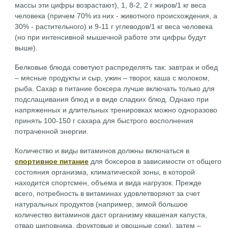
массы эти цифры возрастают), 1, 8-2, 2 г жиров/1 кг веса
человека (причем 70% из них - животного происхождения, а
30% - растительного) и 9-11 г углеводов/1 кг веса человека
(но при интенсивной мышечной работе эти цифры будут
выше).
Белковые блюда советуют распределять так: завтрак и обед
– мясные продукты и сыр, ужин – творог, каша с молоком,
рыба. Сахар в питание боксера лучше включать только для
подслащивания блюд и в виде сладких блюд. Однако при
напряженных и длительных тренировках можно одноразово
принять 100-150 г сахара для быстрого восполнения
потраченной энергии.
Количество и виды витаминов должны включаться в
спортивное питание
для боксеров в зависимости от общего
состояния организма, климатической зоны, в которой
находится спортсмен, объема и вида нагрузок. Прежде
всего, потребность в витаминах удовлетворяют за счет
натуральных продуктов (например, зимой большое
количество витаминов даст организму квашеная капуста,
отвар шиповника, фруктовые и овощные соки), затем –