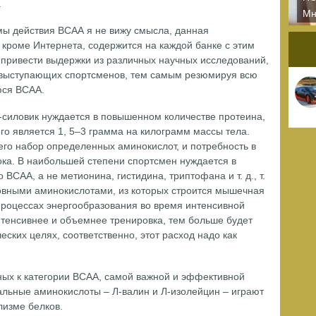
.
Мн
сп
ы действия ВСАА я не вижу смысла, данная
бу
кроме Интернета, содержится на каждой банке с этим
 привести выдержки из различных научных исследований,
 выступающих спортсменов, тем самым резюмируя всю
ся ВСАА.
-силовик нуждается в повышенном количестве протеина,
о является 1, 5–3 грамма на килограмм массы тела.
его набор определенных аминокислот, и потребность в
ока. В наибольшей степени спортсмен нуждается в
САА, а не метионина, гистидина, триптофана и т. д., т.
новными аминокислотами, из которых строится мышечная
в процессах энергообразования во время интенсивной
тенсивнее и объемнее тренировка, тем больше будет
ских целях, соответственно, этот расход надо как
нных к категории ВСАА, самой важной и эффективной
тальные аминокислоты – Л-валин и Л-изолейцин – играют
лизме белков.