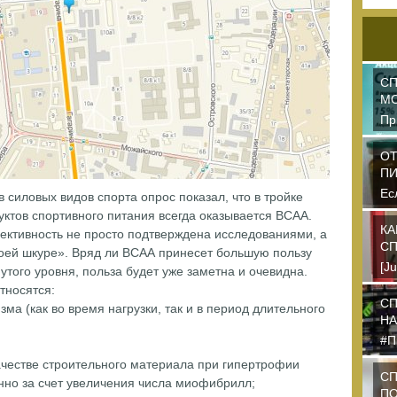
СП
М
Пр
ор
пр
ОТ
П
Ес
силовых видов спорта опрос показал, что в тройке
пи
ктов спортивного питания всегда оказывается ВСАА.
пр
КА
фективность не просто подтверждена исследованиями, а
СП
оей шкуре». Вряд ли ВСАА принесет большую пользу
[J
утого уровня, польза будет уже заметна и очевидна.
dk
тносятся:
пе
СП
ма (как во время нагрузки, так и в период длительного
НА
#П
дл
ачестве строительного материала при гипертрофии
на
СП
но за счет увеличения числа миофибрилл;
ПО