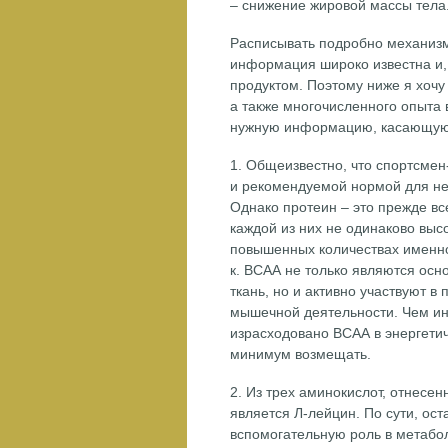
– снижение жировой массы тела
Расписывать подробно механизм
информация широко известна и, 
продуктом. Поэтому ниже я хочу
а также многочисленного опыта
нужную информацию, касающую
1. Общеизвестно, что спортсмен
и рекомендуемой нормой для нег
Однако протеин – это прежде вс
каждой из них не одинаково выс
повышенных количествах именно В
к. ВСАА не только являются ос
ткань, но и активно участвуют 
мышечной деятельности. Чем ин
израсходовано ВСАА в энергетиче
минимум возмещать.
2. Из трех аминокислот, отнесе
является Л-лейцин. По сути, ос
вспомогательную роль в метабо