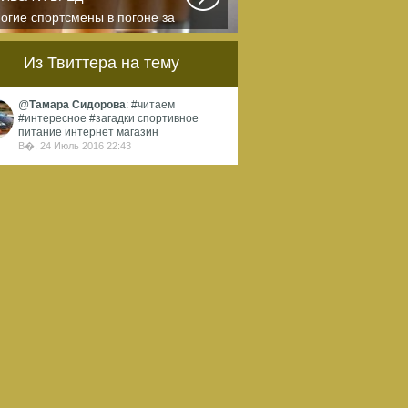
огие спортсмены в погоне за
ортивными результатами в
квальном смысле...
Из Твиттера на тему
@
Тамара Сидорова
: #читаем
#интересное #загадки спортивное
питание интернет магазин
В�, 24 Июль 2016 22:43