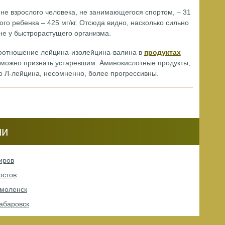
ине взрослого человека, не занимающегося спортом, – 31
ого ребенка – 425 мг/кг. Отсюда видно, насколько сильно
не у быстрорастущего организма.
соотношение лейцина-изолейцина-валина в
продуктах
 можно признать устаревшим. Аминокислотные продукты,
 Л-лейцина, несомненно, более прогрессивны.
ии
иров
остов
Смоленск
абаровск