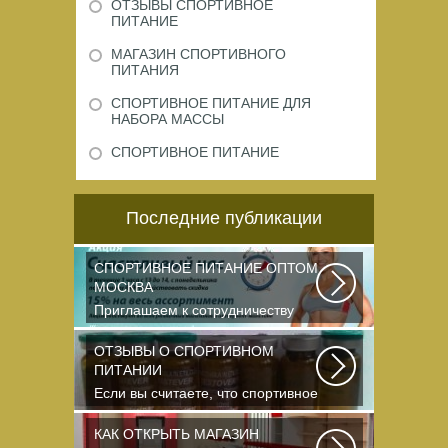
ОТЗЫВЫ СПОРТИВНОЕ
ПИТАНИЕ
МАГАЗИН СПОРТИВНОГО
ПИТАНИЯ
СПОРТИВНОЕ ПИТАНИЕ ДЛЯ
НАБОРА МАССЫ
СПОРТИВНОЕ ПИТАНИЕ
Последние публикации
СПОРТИВНОЕ ПИТАНИЕ ОПТОМ
МОСКВА
Приглашаем к сотрудничеству
организации, занимающихся
продажей спортивного...
ОТЗЫВЫ О СПОРТИВНОМ
ПИТАНИИ
Если вы считаете, что спортивное
питание — это стероиды и
протеин в шприцах...
КАК ОТКРЫТЬ МАГАЗИН