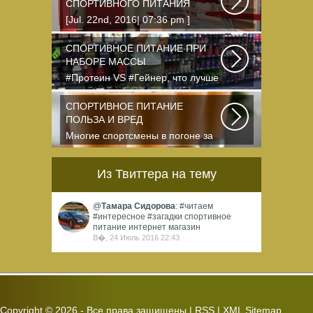
СПОРТИВНОГО ПИТАНИЯ
[Jul. 22nd, 2016| 07:36 pm ]
dkphoto Что-то я окончательно
перевел ведение...
СПОРТИВНОЕ ПИТАНИЕ ПРИ
НАБОРЕ МАССЫ
#Протеин VS #Гейнер, что лучше
для набора массы? Очень часто
начинающие...
СПОРТИВНОЕ ПИТАНИЕ
ПОЛЬЗА И ВРЕД
Многие спортсмены в погоне за
спортивными результатами в
буквальном смысле...
Из Твиттера на тему
@
Тамара Сидорова
: #читаем
#интересное #загадки спортивное
питание интернет магазин
В�, 24 Июль 2016 22:43
Copyright ©
2026 - Все права защищены |
RSS
|
XML Sitemap