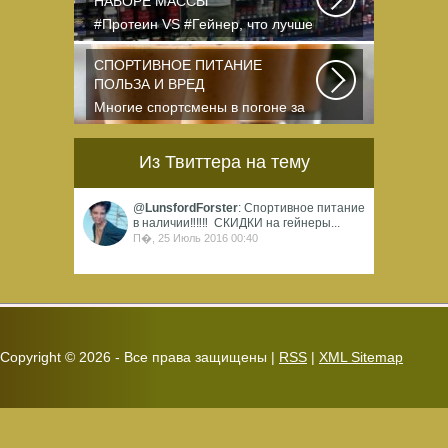
НАБОРЕ МАССЫ
#Протеин VS #Гейнер, что лучше
для набора массы? Очень часто
начинающие...
СПОРТИВНОЕ ПИТАНИЕ
ПОЛЬЗА И ВРЕД
Многие спортсмены в погоне за
спортивными результатами в
буквальном смысле...
Из Твиттера на тему
@
LunsfordForster
: Спортивное питание
в наличии‼️‼️‼️ ️ СКИДКИ на гейнеры...
П�, 25 Июль 2016 00:40
Copyright ©
2026 - Все права защищены |
RSS
|
XML Sitemap