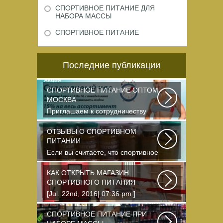
СПОРТИВНОЕ ПИТАНИЕ ДЛЯ
НАБОРА МАССЫ
СПОРТИВНОЕ ПИТАНИЕ
Последние публикации
СПОРТИВНОЕ ПИТАНИЕ ОПТОМ
МОСКВА
Приглашаем к сотрудничеству
организации, занимающихся
продажей спортивного...
ОТЗЫВЫ О СПОРТИВНОМ
ПИТАНИИ
Если вы считаете, что спортивное
питание — это стероиды и
протеин в шприцах...
КАК ОТКРЫТЬ МАГАЗИН
СПОРТИВНОГО ПИТАНИЯ
[Jul. 22nd, 2016| 07:36 pm ]
dkphoto Что-то я окончательно
перевел ведение...
СПОРТИВНОЕ ПИТАНИЕ ПРИ