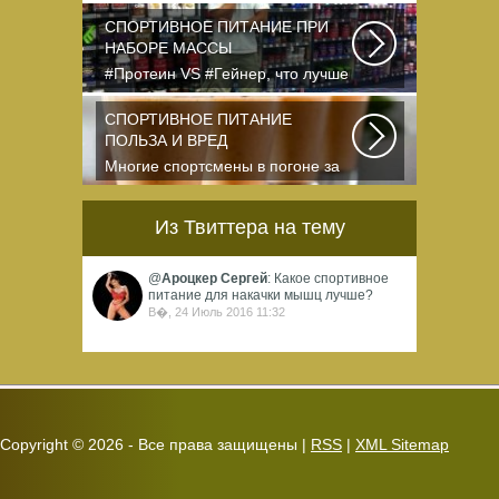
dkphoto Что-то я окончательно
перевел ведение...
СПОРТИВНОЕ ПИТАНИЕ ПРИ
НАБОРЕ МАССЫ
#Протеин VS #Гейнер, что лучше
для набора массы? Очень часто
начинающие...
СПОРТИВНОЕ ПИТАНИЕ
ПОЛЬЗА И ВРЕД
Многие спортсмены в погоне за
спортивными результатами в
буквальном смысле...
Из Твиттера на тему
@
Ароцкер Сергей
: Какое спортивное
питание для накачки мышц лучше?
В�, 24 Июль 2016 11:32
Copyright ©
2026 - Все права защищены |
RSS
|
XML Sitemap