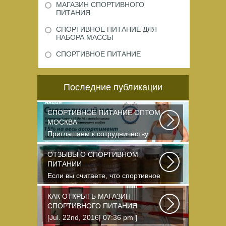
МАГАЗИН СПОРТИВНОГО
ПИТАНИЯ
СПОРТИВНОЕ ПИТАНИЕ ДЛЯ
НАБОРА МАССЫ
СПОРТИВНОЕ ПИТАНИЕ
Последние публикации
СПОРТИВНОЕ ПИТАНИЕ ОПТОМ
МОСКВА
Приглашаем к сотрудничеству
организации, занимающихся
продажей спортивного...
ОТЗЫВЫ О СПОРТИВНОМ
ПИТАНИИ
Если вы считаете, что спортивное
питание — это стероиды и
протеин в шприцах...
КАК ОТКРЫТЬ МАГАЗИН
СПОРТИВНОГО ПИТАНИЯ
[Jul. 22nd, 2016| 07:36 pm ]