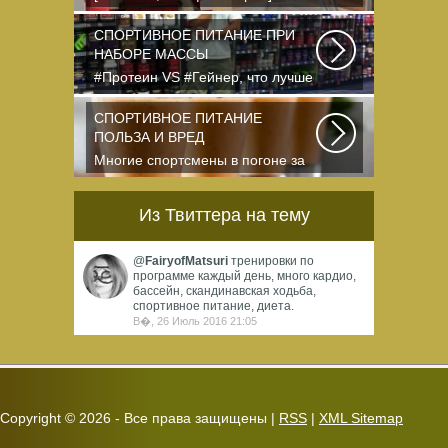
dkphoto Что-то я окончательно
перевел ведение...
СПОРТИВНОЕ ПИТАНИЕ ПРИ
НАБОРЕ МАССЫ
#Протеин VS #Гейнер, что лучше
для набора массы? Очень часто
начинающие...
СПОРТИВНОЕ ПИТАНИЕ
ПОЛЬЗА И ВРЕД
Многие спортсмены в погоне за
спортивными результатами в
буквальном смысле...
Из Твиттера на тему
@
FairyofMatsuri
тренировки по
программе каждый день, много кардио,
бассейн, скандинавская ходьба,
спортивное питание, диета.
В�, 26 Июль 2016 21:05
Copyright ©
2026 - Все права защищены |
RSS
|
XML Sitemap