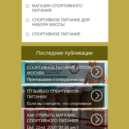
МАГАЗИН СПОРТИВНОГО
ПИТАНИЯ
СПОРТИВНОЕ ПИТАНИЕ ДЛЯ
НАБОРА МАССЫ
СПОРТИВНОЕ ПИТАНИЕ
Последние публикации
СПОРТИВНОЕ ПИТАНИЕ ОПТОМ
МОСКВА
Приглашаем к сотрудничеству
организации, занимающихся
продажей спортивного...
ОТЗЫВЫ О СПОРТИВНОМ
ПИТАНИИ
Если вы считаете, что спортивное
питание — это стероиды и
протеин в шприцах...
КАК ОТКРЫТЬ МАГАЗИН
СПОРТИВНОГО ПИТАНИЯ
[Jul. 22nd, 2016| 07:36 pm ]