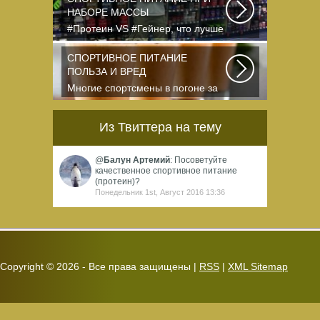
НАБОРЕ МАССЫ
#Протеин VS #Гейнер, что лучше
для набора массы? Очень часто
начинающие...
СПОРТИВНОЕ ПИТАНИЕ
ПОЛЬЗА И ВРЕД
Многие спортсмены в погоне за
спортивными результатами в
буквальном смысле...
Из Твиттера на тему
@
Балун Артемий
: Посоветуйте
качественное спортивное питание
(протеин)?
Понедельник 1st, Август 2016 13:36
Copyright ©
2026 - Все права защищены |
RSS
|
XML Sitemap