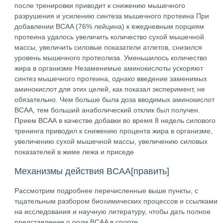
после тренировки приводит к снижению мышечного
разрушения и усилению синтеза мышечного протеина При
добавлении BCAA (76% лейцина) к ежедневным порциям
протеина удалось увеличить количество сухой мышечной
массы, увеличить силовые показатели атлетов, снизился
уровень мышечного протеолиза. Уменьшилось количество
жира в организме Незаменимые аминокислоты ускоряют
синтез мышечного протеина, однако введение заменимых
аминокислот для этих целей, как показал эксперимент, не
обязательно. Чем больше была доза вводимых аминокислот
ВСАА, тем больший анаболический отклик был получен.
Прием ВСАА в качестве добавки во время 8 недель силового
тренинга приводил к снижению процента жира в организме,
увеличению сухой мышечной массы, увеличению силовых
показателей в жиме лежа и приседе
Механизмы действия BCAA
[править]
Рассмотрим подробнее перечисленные выше пункты, с
тщательным разбором биохимических процессов и ссылками
на исследования и научную литературу, чтобы дать полное
представление о роли BCAA в спорте.