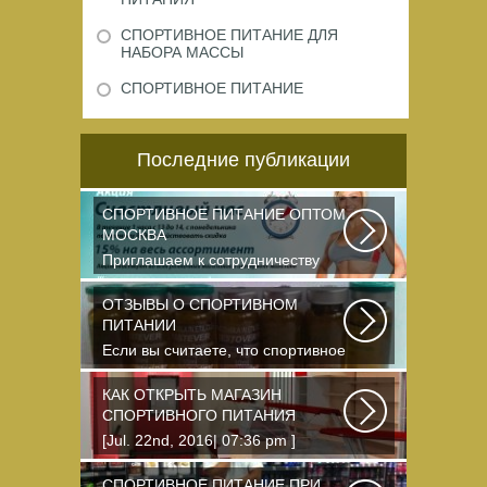
СПОРТИВНОЕ ПИТАНИЕ ДЛЯ
НАБОРА МАССЫ
СПОРТИВНОЕ ПИТАНИЕ
Последние публикации
СПОРТИВНОЕ ПИТАНИЕ ОПТОМ
МОСКВА
Приглашаем к сотрудничеству
организации, занимающихся
продажей спортивного...
ОТЗЫВЫ О СПОРТИВНОМ
ПИТАНИИ
Если вы считаете, что спортивное
питание — это стероиды и
протеин в шприцах...
КАК ОТКРЫТЬ МАГАЗИН
СПОРТИВНОГО ПИТАНИЯ
[Jul. 22nd, 2016| 07:36 pm ]
dkphoto Что-то я окончательно
перевел ведение...
СПОРТИВНОЕ ПИТАНИЕ ПРИ