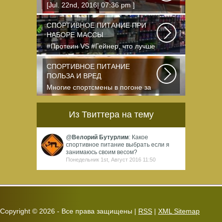
[Jul. 22nd, 2016| 07:36 pm ]
dkphoto Что-то я окончательно
перевел ведение...
СПОРТИВНОЕ ПИТАНИЕ ПРИ
НАБОРЕ МАССЫ
#Протеин VS #Гейнер, что лучше
для набора массы? Очень часто
начинающие...
СПОРТИВНОЕ ПИТАНИЕ
ПОЛЬЗА И ВРЕД
Многие спортсмены в погоне за
спортивными результатами в
буквальном смысле...
Из Твиттера на тему
@
Велорий Бутурлим
: Какое
спортивное питание выбрать если я
занимаюсь своим весом?
Понедельник 1st, Август 2016 11:50
Copyright ©
2026 - Все права защищены |
RSS
|
XML Sitemap