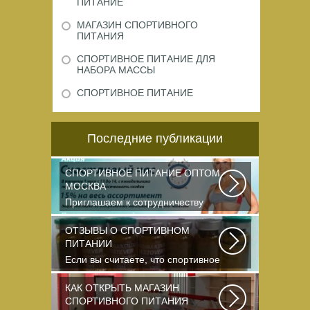
ПИТАНИЕ
МАГАЗИН СПОРТИВНОГО
ПИТАНИЯ
СПОРТИВНОЕ ПИТАНИЕ ДЛЯ
НАБОРА МАССЫ
СПОРТИВНОЕ ПИТАНИЕ
Последние публикации
СПОРТИВНОЕ ПИТАНИЕ ОПТОМ
МОСКВА
Приглашаем к сотрудничеству
организации, занимающихся
продажей спортивного...
ОТЗЫВЫ О СПОРТИВНОМ
ПИТАНИИ
Если вы считаете, что спортивное
питание — это стероиды и
протеин в шприцах...
КАК ОТКРЫТЬ МАГАЗИН
СПОРТИВНОГО ПИТАНИЯ