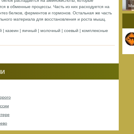
, белок распадается на аминокислоты, которые
Мн
тся в обменные процессы. Часть из них расходуется на
сп
тез белков, ферментов и гормонов. Остальная же часть
бу
ельного материала для восстановления и роста мышц.
| казеин | яичный | молочный | соевый | комплексные
ии
орого
оссии
итере
шево