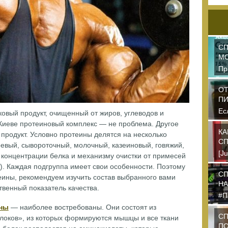
СП
М
Пр
ор
пр
ОТ
П
Ес
овый продукт, очищенный от жиров, углеводов и
пи
 Киеве протеиновый комплекс — не проблема. Другое
пр
КА
продукт. Условно протеины делятся на несколько
СП
евый, сывороточный, молочный, казеиновый, говяжий,
[J
 концентрации белка и механизму очистки от примесей
dk
т). Каждая подгруппа имеет свои особенности. Поэтому
пе
СП
еины, рекомендуем изучить состав выбранного вами
НА
твенный показатель качества.
#П
дл
ины
— наиболее востребованы. Они состоят из
на
СП
локов», из которых формируются мышцы и все ткани
ПО