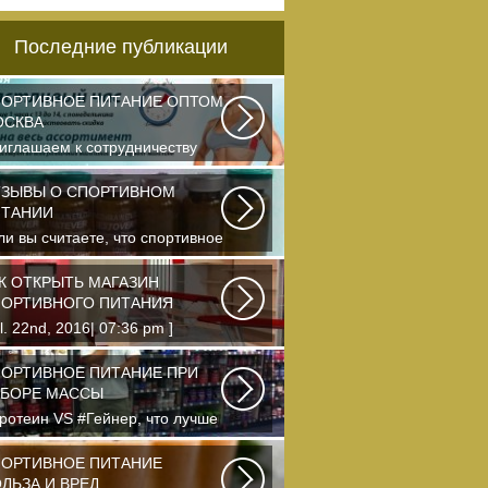
Последние публикации
ОРТИВНОЕ ПИТАНИЕ ОПТОМ
ОСКВА
иглашаем к сотрудничеству
ганизации, занимающихся
одажей спортивного...
ЗЫВЫ О СПОРТИВНОМ
ИТАНИИ
ли вы считаете, что спортивное
тание — это стероиды и
отеин в шприцах...
К ОТКРЫТЬ МАГАЗИН
ОРТИВНОГО ПИТАНИЯ
ul. 22nd, 2016| 07:36 pm ]
photo Что-то я окончательно
ревел ведение...
ОРТИВНОЕ ПИТАНИЕ ПРИ
БОРЕ МАССЫ
ротеин VS #Гейнер, что лучше
я набора массы? Очень часто
чинающие...
ОРТИВНОЕ ПИТАНИЕ
ЛЬЗА И ВРЕД