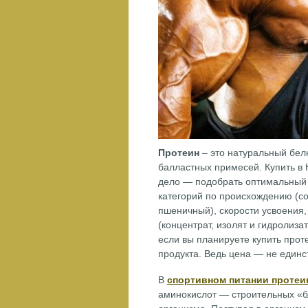
Протеин
– это натуральный белк
балластных примесей. Купить в
дело — подобрать оптимальный 
категорий по происхождению (со
пшеничный), скорости усвоения,
(концентрат, изолят и гидролиза
если вы планируете купить прот
продукта. Ведь цена — не единс
В
спортивном питании проте
аминокислот — строительных «б