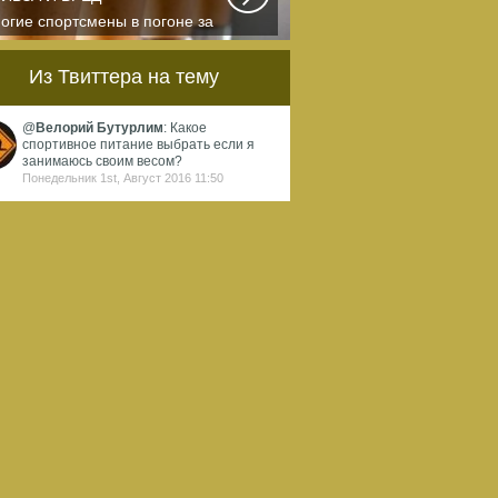
огие спортсмены в погоне за
ортивными результатами в
квальном смысле...
Из Твиттера на тему
@
Велорий Бутурлим
: Какое
спортивное питание выбрать если я
занимаюсь своим весом?
Понедельник 1st, Август 2016 11:50