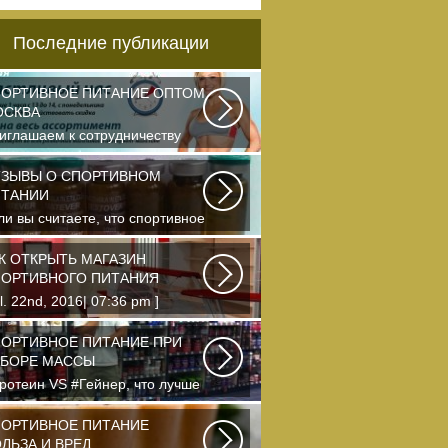
Последние публикации
ОРТИВНОЕ ПИТАНИЕ ОПТОМ
ОСКВА
иглашаем к сотрудничеству
ганизации, занимающихся
одажей спортивного...
ЗЫВЫ О СПОРТИВНОМ
ИТАНИИ
ли вы считаете, что спортивное
тание — это стероиды и
отеин в шприцах...
К ОТКРЫТЬ МАГАЗИН
ОРТИВНОГО ПИТАНИЯ
ul. 22nd, 2016| 07:36 pm ]
photo Что-то я окончательно
ревел ведение...
ОРТИВНОЕ ПИТАНИЕ ПРИ
БОРЕ МАССЫ
ротеин VS #Гейнер, что лучше
я набора массы? Очень часто
чинающие...
ОРТИВНОЕ ПИТАНИЕ
ЛЬЗА И ВРЕД