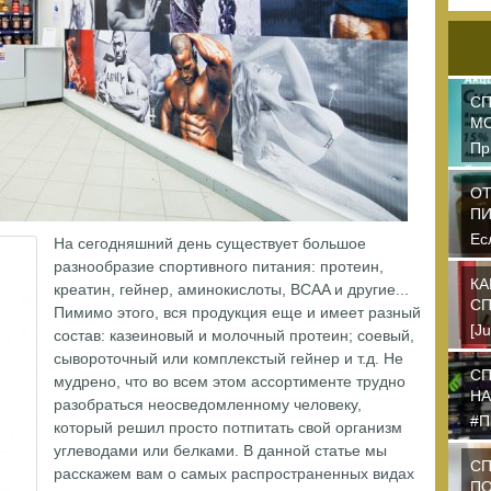
СП
М
Пр
ор
пр
ОТ
П
Ес
На сегодняшний день существует большое
пи
разнообразие спортивного питания: протеин,
пр
КА
креатин, гейнер, аминокислоты, BCAA и другие...
СП
Пимимо этого, вся продукция еще и имеет разный
[J
состав: казеиновый и молочный протеин; соевый,
dk
сывороточный или комплекстый гейнер и т.д. Не
пе
СП
мудрено, что во всем этом ассортименте трудно
НА
разобраться неосведомленному человеку,
#П
который решил просто потпитать свой организм
дл
углеводами или белками. В данной статье мы
на
СП
расскажем вам о самых распространенных видах
ПО