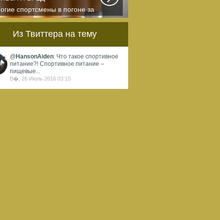
огие спортсмены в погоне за
ортивными результатами в
квальном смысле...
Из Твиттера на тему
@
HansonAiden
: Что такое спортивное
питание?! Спортивное питание –
пищевые...
В�, 26 Июль 2016 03:15