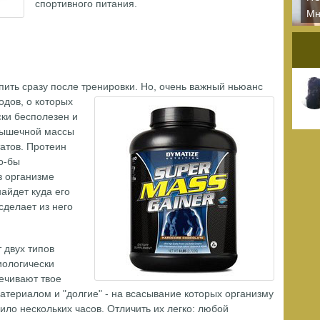
спортивного питания.
Мн
сп
бу
пить сразу после тренировки.
Но, очень важный ньюанс
одов, о которых
ски бесполезен и
мышечной массы
татов. Протеин
о-бы
в организме
айдет куда его
сделает из него
 двух типов
иологически
ечивают твое
атериалом и "долгие" - на всасывание которых организму
ило нескольких часов. Отличить их легко: любой