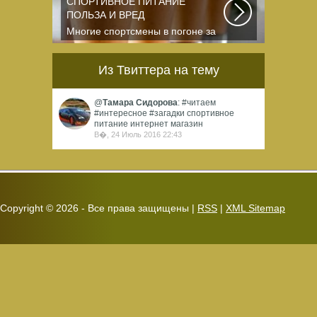
СПОРТИВНОЕ ПИТАНИЕ
ПОЛЬЗА И ВРЕД
Многие спортсмены в погоне за
спортивными результатами в
буквальном смысле...
Из Твиттера на тему
@
Тамара Сидорова
: #читаем
#интересное #загадки спортивное
питание интернет магазин
В�, 24 Июль 2016 22:43
Copyright ©
2026 - Все права защищены |
RSS
|
XML Sitemap