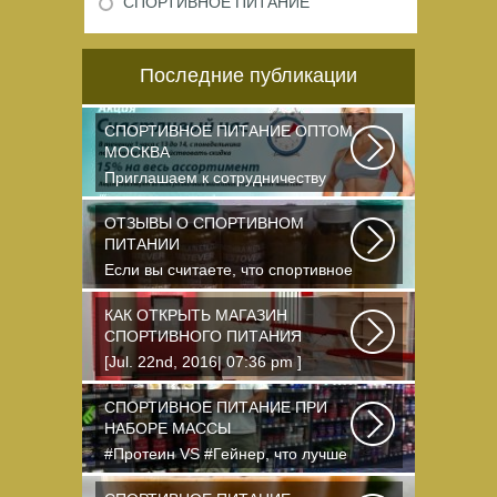
СПОРТИВНОЕ ПИТАНИЕ
Последние публикации
СПОРТИВНОЕ ПИТАНИЕ ОПТОМ
МОСКВА
Приглашаем к сотрудничеству
организации, занимающихся
продажей спортивного...
ОТЗЫВЫ О СПОРТИВНОМ
ПИТАНИИ
Если вы считаете, что спортивное
питание — это стероиды и
протеин в шприцах...
КАК ОТКРЫТЬ МАГАЗИН
СПОРТИВНОГО ПИТАНИЯ
[Jul. 22nd, 2016| 07:36 pm ]
dkphoto Что-то я окончательно
перевел ведение...
СПОРТИВНОЕ ПИТАНИЕ ПРИ
НАБОРЕ МАССЫ
#Протеин VS #Гейнер, что лучше
для набора массы? Очень часто
начинающие...