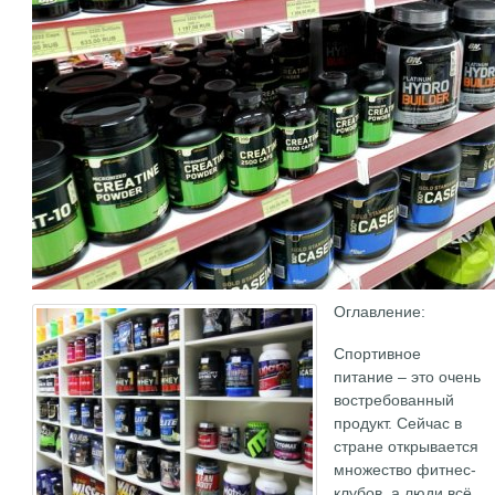
Оглавление:
Спортивное
питание – это очень
востребованный
продукт. Сейчас в
стране открывается
множество фитнес-
клубов, а люди всё