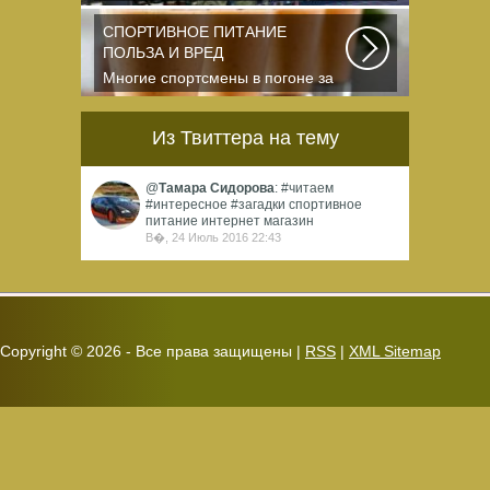
для набора массы? Очень часто
начинающие...
СПОРТИВНОЕ ПИТАНИЕ
ПОЛЬЗА И ВРЕД
Многие спортсмены в погоне за
спортивными результатами в
буквальном смысле...
Из Твиттера на тему
@
Тамара Сидорова
: #читаем
#интересное #загадки спортивное
питание интернет магазин
В�, 24 Июль 2016 22:43
Copyright ©
2026 - Все права защищены |
RSS
|
XML Sitemap