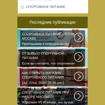
СПОРТИВНОЕ ПИТАНИЕ
Последние публикации
СПОРТИВНОЕ ПИТАНИЕ ОПТОМ
МОСКВА
Приглашаем к сотрудничеству
организации, занимающихся
продажей спортивного...
ОТЗЫВЫ О СПОРТИВНОМ
ПИТАНИИ
Если вы считаете, что спортивное
питание — это стероиды и
протеин в шприцах...
КАК ОТКРЫТЬ МАГАЗИН
СПОРТИВНОГО ПИТАНИЯ
[Jul. 22nd, 2016| 07:36 pm ]
dkphoto Что-то я окончательно
перевел ведение...
СПОРТИВНОЕ ПИТАНИЕ ПРИ
НАБОРЕ МАССЫ
#Протеин VS #Гейнер, что лучше