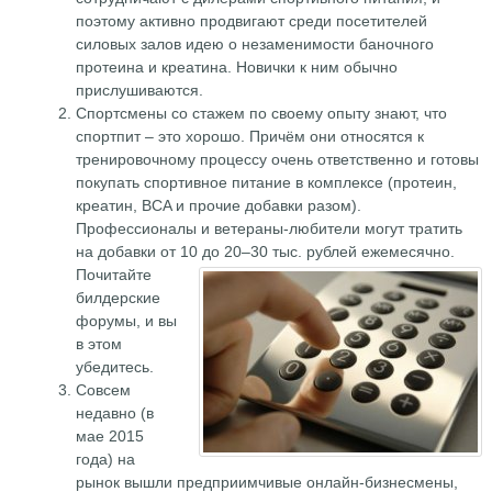
поэтому активно продвигают среди посетителей
силовых залов идею о незаменимости баночного
протеина и креатина. Новички к ним обычно
прислушиваются.
Спортсмены со стажем по своему опыту знают, что
спортпит – это хорошо. Причём они относятся к
тренировочному процессу очень ответственно и готовы
покупать спортивное питание в комплексе (протеин,
креатин, BCA и прочие добавки разом).
Профессионалы и ветераны-любители могут тратить
на добавки от 10 до 20–30 тыс. рублей ежемесячно.
Почитайте
билдерские
форумы, и вы
в этом
убедитесь.
Совсем
недавно (в
мае 2015
года) на
рынок вышли предприимчивые онлайн-бизнесмены,