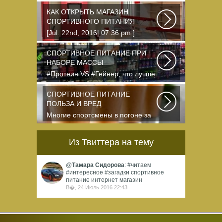
питание — это стероиды и
протеин в шприцах...
КАК ОТКРЫТЬ МАГАЗИН
СПОРТИВНОГО ПИТАНИЯ
[Jul. 22nd, 2016| 07:36 pm ]
dkphoto Что-то я окончательно
перевел ведение...
СПОРТИВНОЕ ПИТАНИЕ ПРИ
НАБОРЕ МАССЫ
#Протеин VS #Гейнер, что лучше
для набора массы? Очень часто
начинающие...
СПОРТИВНОЕ ПИТАНИЕ
ПОЛЬЗА И ВРЕД
Многие спортсмены в погоне за
спортивными результатами в
буквальном смысле...
Из Твиттера на тему
@
Тамара Сидорова
: #читаем
#интересное #загадки спортивное
питание интернет магазин
В�, 24 Июль 2016 22:43