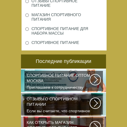
ОТЗЫВЫ СПОРТИВНОЕ
ПИТАНИЕ
МАГАЗИН СПОРТИВНОГО
ПИТАНИЯ
СПОРТИВНОЕ ПИТАНИЕ ДЛЯ
НАБОРА МАССЫ
СПОРТИВНОЕ ПИТАНИЕ
Последние публикации
СПОРТИВНОЕ ПИТАНИЕ ОПТОМ
МОСКВА
Приглашаем к сотрудничеству
организации, занимающихся
продажей спортивного...
ОТЗЫВЫ О СПОРТИВНОМ
ПИТАНИИ
Если вы считаете, что спортивное
питание — это стероиды и
протеин в шприцах...
КАК ОТКРЫТЬ МАГАЗИН