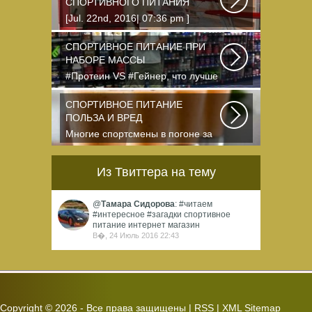
СПОРТИВНОГО ПИТАНИЯ
[Jul. 22nd, 2016| 07:36 pm ]
dkphoto Что-то я окончательно
перевел ведение...
СПОРТИВНОЕ ПИТАНИЕ ПРИ
НАБОРЕ МАССЫ
#Протеин VS #Гейнер, что лучше
для набора массы? Очень часто
начинающие...
СПОРТИВНОЕ ПИТАНИЕ
ПОЛЬЗА И ВРЕД
Многие спортсмены в погоне за
спортивными результатами в
буквальном смысле...
Из Твиттера на тему
@
Тамара Сидорова
: #читаем
#интересное #загадки спортивное
питание интернет магазин
В�, 24 Июль 2016 22:43
Copyright ©
2026 - Все права защищены |
RSS
|
XML Sitemap