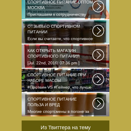
СПОРТИВНОЕ ПИТАНИЕ ОПТОМ
МОСКВА
Приглашаем к сотрудничеству
организации, занимающихся
продажей спортивного...
ОТЗЫВЫ О СПОРТИВНОМ
ПИТАНИИ
Если вы считаете, что спортивное
питание — это стероиды и
протеин в шприцах...
КАК ОТКРЫТЬ МАГАЗИН
СПОРТИВНОГО ПИТАНИЯ
[Jul. 22nd, 2016| 07:36 pm ]
dkphoto Что-то я окончательно
перевел ведение...
СПОРТИВНОЕ ПИТАНИЕ ПРИ
НАБОРЕ МАССЫ
#Протеин VS #Гейнер, что лучше
для набора массы? Очень часто
начинающие...
СПОРТИВНОЕ ПИТАНИЕ
ПОЛЬЗА И ВРЕД
Многие спортсмены в погоне за
спортивными результатами в
буквальном смысле...
Из Твиттера на тему